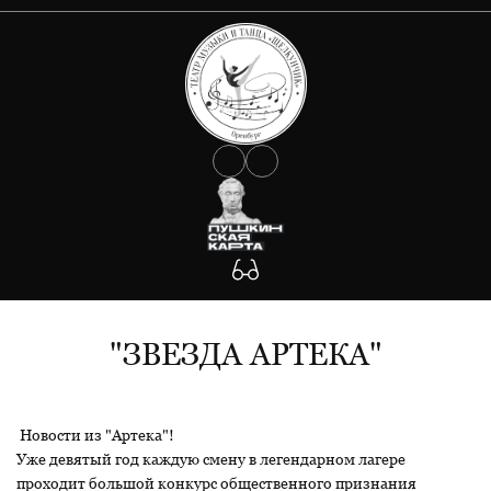
О ТЕАТРЕ
АФИША
Документы
Сведения об учредителе
КОЛЛЕКТИВ
Государственное задание
Антикоррупция
УЧАСТНИКАМ СВО
Противодействие Covid-19
ФОТО
Антитеррористическая защищенность
Будьте внимательны!
КОНТАКТЫ
Участникам СВО
"ЗВЕЗДА АРТЕКА"
Новости из "Артека"!
Уже девятый год каждую смену в легендарном лагере
проходит большой конкурс общественного признания