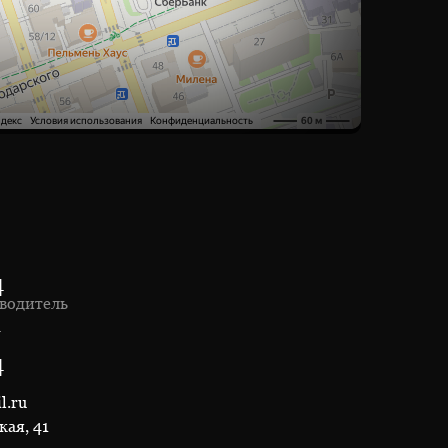
4
водитель
1
4
l.ru
кая, 41