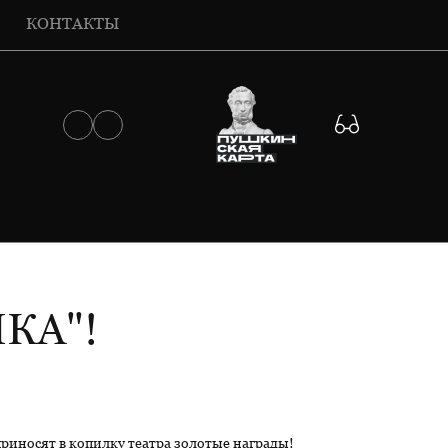
КОНТАКТЫ
КА"!
приносят в копилку театра золотые награды!