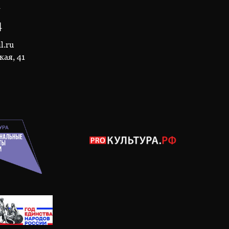
1
4
l.ru
кая, 41