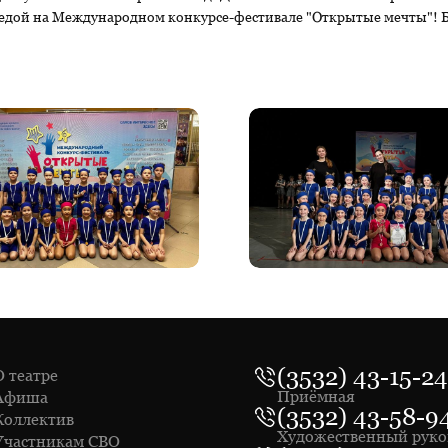
 победой на Международном конкурсе-фестивале "Открытые мечты"!
(3532) 43-15-24
О театре
Приёмная
Афиша
(3532) 43-58-9
Коллектив
Художественный руко
Участникам СВО