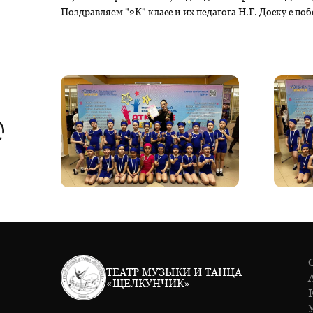
Поздравляем "2К" класс и их педагога Н.Г. Доску с
ТЕАТР МУЗЫКИ И ТАНЦА
«ЩЕЛКУНЧИК»