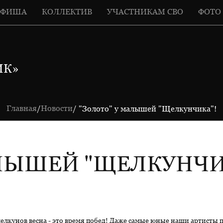
АФИША
КОЛЛЕКТИВ
УЧАСТНИКАМ СВО
ФОТО
ИК»
Главная
Новости
/
/ "Золото" у малышей "Щелкунчика"!
АЛЫШЕЙ "ЩЕЛКУНЧИ
щелкунов весна - это время побед! Даже самые юные наши артисты 