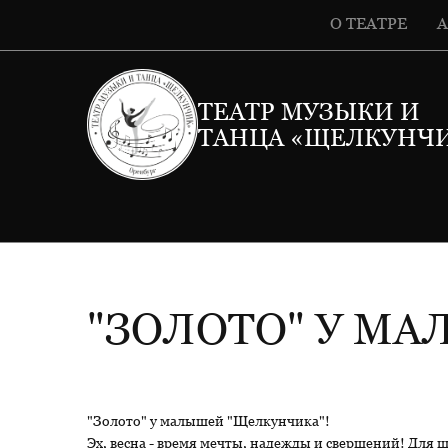
О ТЕАТРЕ
ТЕАТР МУЗЫКИ И
ТАНЦА «ЩЕЛКУНЧ
"ЗОЛОТО" У М
"Золото" у малышей "Щелкунчика"!
Эх, весна - время мечты, надежды и свершений! Для 