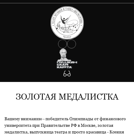
О ТЕАТРЕ
АФИША
Документы
Сведения об учредителе
КОЛЛЕКТИВ
Государственное задание
Антикоррупция
УЧАСТНИКАМ СВО
Противодействие Covid-19
ФОТО
Антитеррористическая защищенность
Будьте внимательны!
КОНТАКТЫ
Участникам СВО
ЗОЛОТАЯ МЕДАЛИСТКА
Вашему вниманию - победитель Олимпиады от финансового
университета при Правительстве РФ в Москве, золотая
медалистка, выпускница театра и просто красавица - Ксения