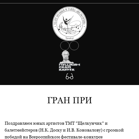
О ТЕАТРЕ
АФИША
Документы
Сведения об учредителе
КОЛЛЕКТИВ
Государственное задание
Антикоррупция
УЧАСТНИКАМ СВО
Противодействие Covid-19
ФОТО
Антитеррористическая защищенность
Будьте внимательны!
КОНТАКТЫ
Участникам СВО
ГРАН ПРИ
Поздравляем юных артистов ТМТ "Щелкунчик" и
балетмейстеров (Н.К. Доску и И.В. Коновалову) с громкой
победой на Всероссийском фестивале-конкурсе