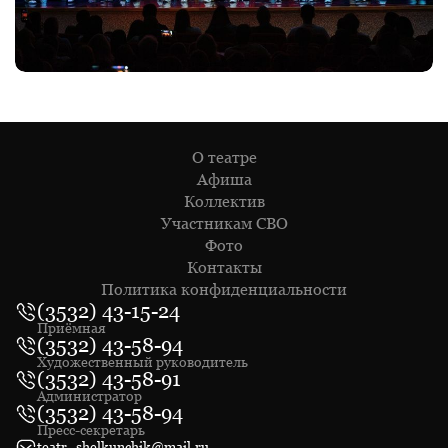
О театре
Афиша
Коллектив
Участникам СВО
Фото
Контакты
Политика конфиденциальности
(3532) 43-15-24
Приёмная
(3532) 43-58-94
Художественный руководитель
(3532) 43-58-91
Администратор
(3532) 43-58-94
Пресс-секретарь
teatr_shelkunchik@mail.ru