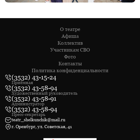
О театре
Афиша
Коллектив
Участникам СВО
Фото
Контакты
Политика конфиденциальности
(3532) 43-15-24
Приёмная
(3532) 43-58-94
Художественный руководитель
(3532) 43-58-91
Администратор
(3532) 43-58-94
Пресс-секретарь
teatr_shelkunchik@mail.ru
г. Оренбург, ул. Советская, 41