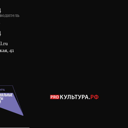
4
водитель
1
4
l.ru
кая, 41