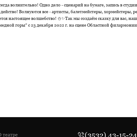
егда волнительно! Одно дело - сценарий на бумаге, запись в студии
ее действо! Волнуются все - артисты, балетмейстеры, хормейстеры,
ется настоящее волшебство! ⛄✨Так мы создаём сказку для вас, на
едной горы" с 23 декабря 2022 г. на сцене Областной филармонии
(3532) 43-15-24
О театре