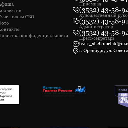
Приёмная
Афиша
(3532) 43-58-9
Коллектив
Художественный руко
Участникам СВО
(3532) 43-58-9
Фото
Администратор
Контакты
(3532) 43-58-9
Политика конфиденциальности
Пресс-секретарь
teatr_shelkunchik@mai
г. Оренбург, ул. Советс