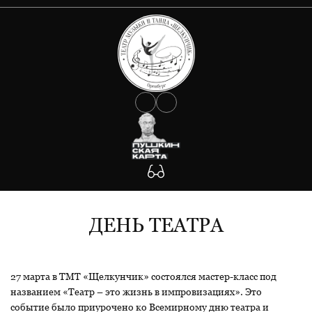
О ТЕАТРЕ
АФИША
Документы
Сведения об учредителе
КОЛЛЕКТИВ
Государственное задание
Антикоррупция
УЧАСТНИКАМ СВО
Противодействие Covid-19
ФОТО
Антитеррористическая защищенность
Будьте внимательны!
КОНТАКТЫ
Участникам СВО
ДЕНЬ ТЕАТРА
27 марта в ТМТ «Щелкунчик» состоялся мастер-класс под
названием «Театр – это жизнь в импровизациях». Это
событие было приурочено ко Всемирному дню театра и