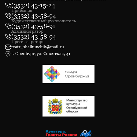
(3532) 43-15-24
Приёмная
(3532) 43-58-94
Художественный руководитель
(3532) 43-58-91
Администратор
(3532) 43-58-94
Пресс-секретарь
teatr_shelkunchik@mail.ru
г. Оренбург, ул. Советская, 41