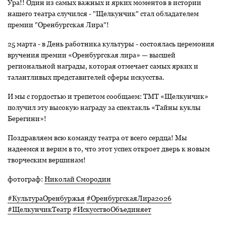
Ура!! Один из самых важных и ярких моментов в истории
нашего театра случился - "Щелкунчик" стал обладателем
премии "Оренбургская Лира"!
25 марта - в День работника культуры - состоялась церемония
вручения премии «Оренбургская лира» — высшей
региональной награды, которая отмечает самых ярких и
талантливых представителей сферы искусства.
И мы с гордостью и трепетом сообщаем: ТМТ «Щелкунчик»
получил эту высокую награду за спектакль «Тайны куклы
Берегини»!
Поздравляем всю команду театра от всего сердца! Мы
надеемся и верим в то, что этот успех откроет дверь к новым
творческим вершинам!
фотограф:
Николай Смородин
#КультураОренбуржья
#ОренбургскаяЛира2026
#ЩелкунчикТеатр
#ИскусствоОбъединяет