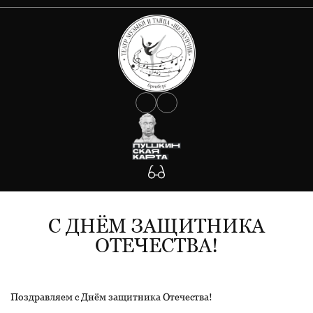
О ТЕАТРЕ
АФИША
Документы
Сведения об учредителе
КОЛЛЕКТИВ
Государственное задание
Антикоррупция
УЧАСТНИКАМ СВО
Противодействие Covid-19
ФОТО
Антитеррористическая защищенность
Будьте внимательны!
КОНТАКТЫ
Участникам СВО
С ДНЁМ ЗАЩИТНИКА
ОТЕЧЕСТВА!
Поздравляем с Днём защитника Отечества!