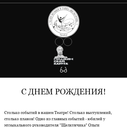
О ТЕАТРЕ
АФИША
Документы
Сведения об учредителе
КОЛЛЕКТИВ
Государственное задание
Антикоррупция
УЧАСТНИКАМ СВО
Противодействие Covid-19
ФОТО
Антитеррористическая защищенность
Будьте внимательны!
КОНТАКТЫ
Участникам СВО
С ДНЕМ РОЖДЕНИЯ!
Столько событий в нашем Театре! Столько выступлений,
столько планов! Одно из главных событий - юбилей у
музыкального руководителя "Щелкунчика" Ольги