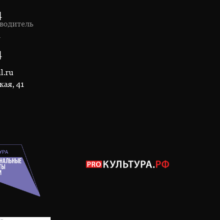
4
водитель
1
4
l.ru
кая, 41