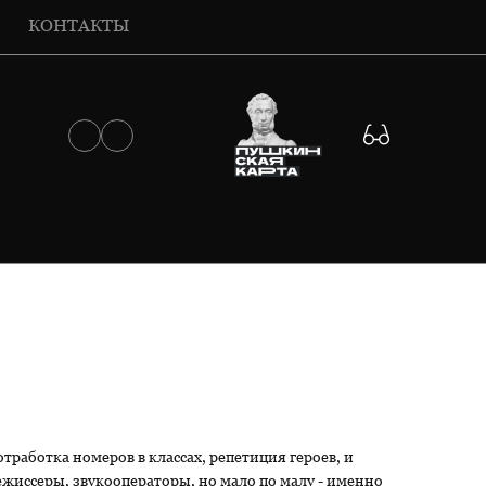
КОНТАКТЫ
отработка номеров в классах, репетиция героев, и
 режиссеры, звукооператоры, но мало по малу - именно