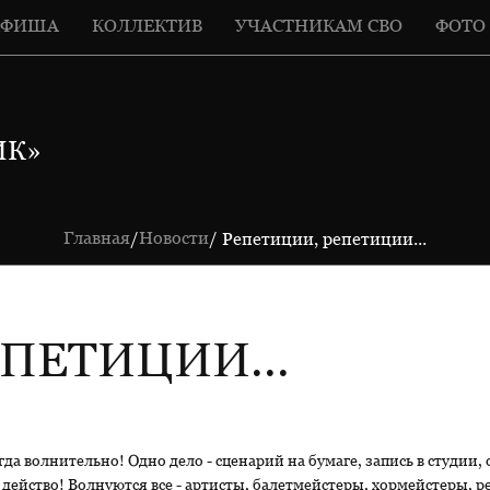
АФИША
КОЛЛЕКТИВ
УЧАСТНИКАМ СВО
ФОТО
ИК»
Главная
Новости
/
/ Репетиции, репетиции...
ПЕТИЦИИ...
гда волнительно! Одно дело - сценарий на бумаге, запись в студии, 
ее действо! Волнуются все - артисты, балетмейстеры, хормейстеры,