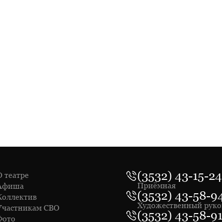
(3532) 43-15-24
О театре
Приёмная
Афиша
(3532) 43-58-9
Коллектив
Художественный руко
Участникам СВО
(3532) 43-58-9
Фото