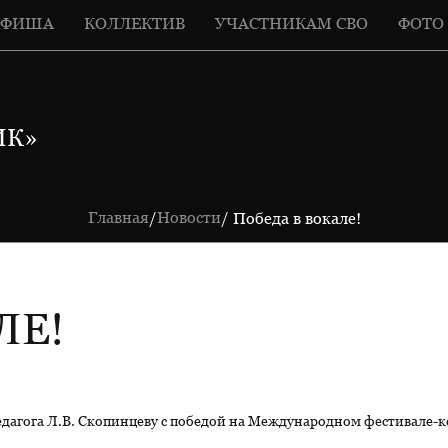
АФИША
КОЛЛЕКТИВ
УЧАСТНИКАМ СВО
ФОТО
ИК»
Главная
Новости
/
/ Победа в вокале!
ЛЕ!
дагога Л.В. Скопинцеву с победой на Международном фестивале-ко