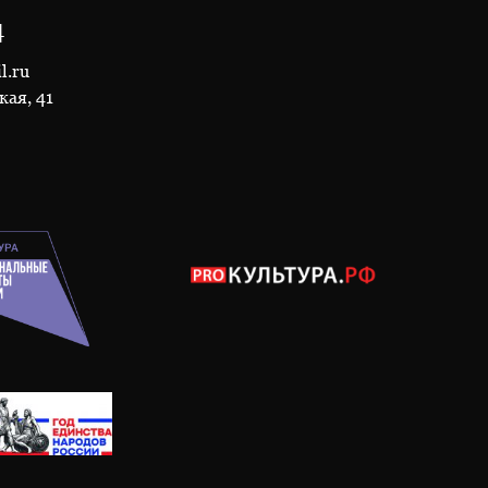
4
l.ru
кая, 41