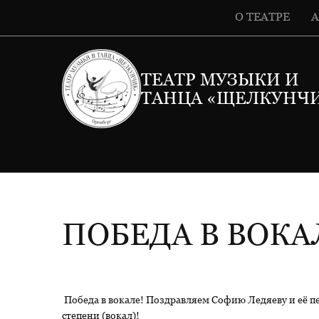
О ТЕАТРЕ
ТЕАТР МУЗЫКИ И
ТАНЦА «ЩЕЛКУНЧ
ПОБЕДА В ВОКА
Победа в вокале! Поздравляем Софию Ледяеву и её пе
степени (вокал)!