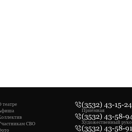
(3532) 43-15-24
О театре
Приёмная
Афиша
(3532) 43-58-9
Коллектив
Художественный руко
Участникам СВО
(3532) 43-58-9
Фото