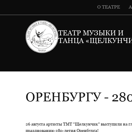
О ТЕАТРЕ
ТЕАТР МУЗЫКИ И
ТАНЦА «ЩЕЛКУНЧ
ОРЕНБУРГУ - 280
26 августа артисты ТМТ "Щелкунчик" выступили на 
празднованию 280-летия Оренбурга!