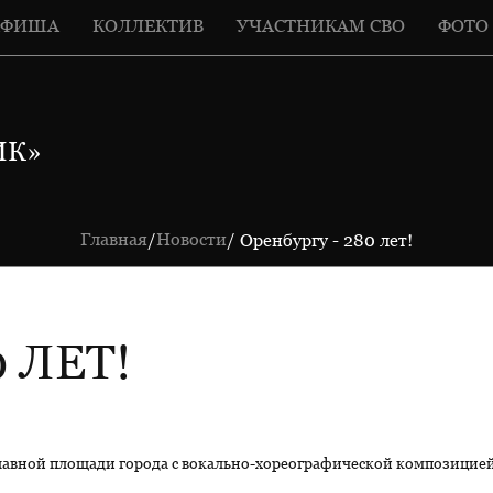
АФИША
КОЛЛЕКТИВ
УЧАСТНИКАМ СВО
ФОТО
ИК»
Главная
Новости
/
/ Оренбургу - 280 лет!
 ЛЕТ!
главной площади города с вокально-хореографической композицие