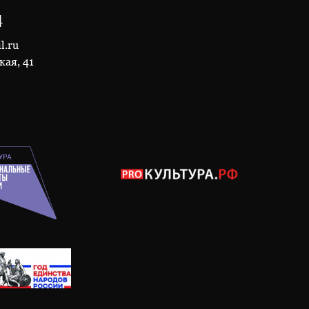
4
l.ru
кая, 41