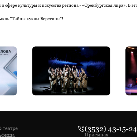
в сфере культуры и искусства региона - «Оренбургская лира». В эт
такль "Тайны куклы Берегини"!
(3532) 43-15-24
О театре
Приёмная
Афиша