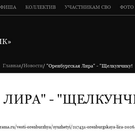
АФИША
КОЛЛЕКТИВ
УЧАСТНИКАМ СВО
ФОТО
ИК»
Главная
Новости
/
/ "Оренбургская Лира" - "Щелкунчику!
 ЛИРА" - "ЩЕЛКУНЧ
ama.ru/vesti-orenburzhya/syuzhetyi/217431-orenburgskaya-lira-2026