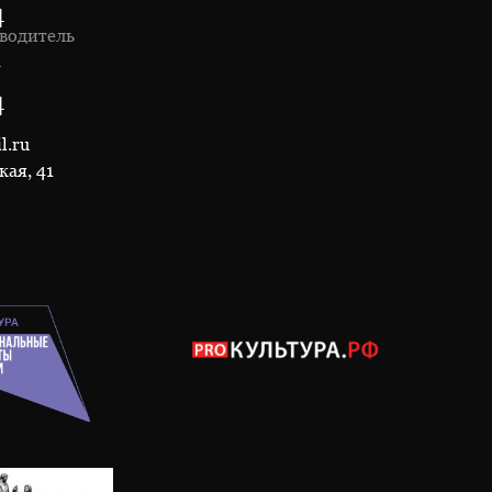
4
водитель
1
4
l.ru
кая, 41