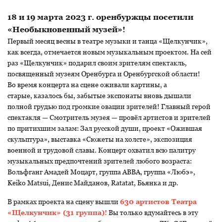
18 и 19 марта 2023 г. оренбуржцы посетили
«Необыкновенный музей»!
Первый месяц весны в театре музыки и танца «Щелкунчик»,
как всегда, отмечается новым музыкальным проектом. На сей
раз «Щелкунчик» подарил своим зрителям спектакль,
посвященный музеям Оренбурга и Оренбургской области!
Во время концерта на сцене оживали картины, а
старые, казалось бы, забытые экспонаты вновь дышали
полной грудью под громкие овации зрителей! Главный герой
спектакля — Смотритель музея — провёл артистов и зрителей
по притихшим залам: Зал русской души, проект «Ожившая
скульптура», выставка «Сюжеты на холсте», экспозиция
военной и трудовой славы. Концерт охватил всю палитру
музыкальных предпочтений зрителей любого возраста:
Вольфганг Амадей Моцарт, группа ABBA, группа «Любэ»,
Keiko Matsui, Денис Майданов, Ratatat, Бьянка и др.
В рамках проекта на сцену вышли
630 артистов Театра
«Щелкунчик» (31 группа)!
Вы только вдумайтесь в эту