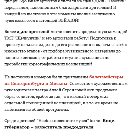
цифру! 630 юных артистов блистали на сцене ДКиС "Газовик"
перед залом, наполненным благодарными зрителями! И
каждый из щелкунов в эти моменты вполне заслуженно
чувствовал себя настоящей ЗВЁЗДОЙ!
Более
2500 зрителей
могли оценить проделанную командой
ТМТ "Щелкунчик" и его артистами работу! Подготовка к
проекту началась задолго до его реализации и включала в себя
множество этапов - от подбора музыкального материала до
пошива костюмов, от работы в студии звукозаписи до
проработки хореографических композиций!
На постановки номеров были приглашены
балетмейстеры
из Екатеринбурга и Москвы
. Совместно с художественным
руководителем театра Аллой Строиловой они продумали
образ солистов, сработав так, что каждый номер стал
отдельной полноценной композицией, и в то же время не
выбивался из общей программы.
Среди зрителей "Необыкновенного музея" были:
Вице-
губернатор – заместитель председателя