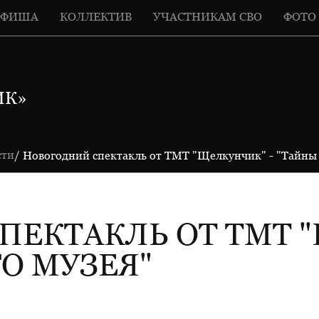
АФИША
КОЛЛЕКТИВ
УЧАСТНИКАМ СВО
ФОТО
ИК»
сти
/ Новогодний спектакль от ТМТ "Щелкунчик" - "Тайны 
ПЕКТАКЛЬ ОТ ТМТ "
О МУЗЕЯ"