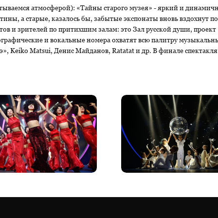
тываемся атмосферой): «Тайны старого музея» - яркий и динамичн
тины, а старые, казалось бы, забытые экспонаты вновь вздохнут 
стов и зрителей по притихшим залам: это Зал русской души, прое
еографические и вокальные номера охватят всю палитру музыкальн
, Keiko Matsui, Денис Майданов, Ratatat и др. В финале спектакл