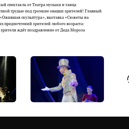
ый спектакль от Театра музыки и танца
полной грудью под громкие овации зрителей! Главный
кт «Ожившая скульптура», выставка «Сюжеты на
ых предпочтений зрителей любого возраста:
я зрителя ждёт поздравление от Деда Мороза