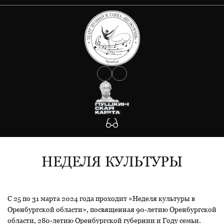
О ТЕАТРЕ
АФИША
Документы
Сведения об учредителе
КОЛЛЕКТИВ
Государственное задание
Антикоррупция
УЧАСТНИКАМ СВО
Противодействие Covid-19
ФОТО
Антитеррористическая защищенность
Будьте внимательны!
КОНТАКТЫ
Участникам СВО
НЕДЕЛЯ КУЛЬТУРЫ
С 25 по 31 марта 2024 года проходит «Неделя культуры в
Оренбургской области», посвященная 90-летию Оренбургской
области, 280-летию Оренбургской губернии и Году семьи.