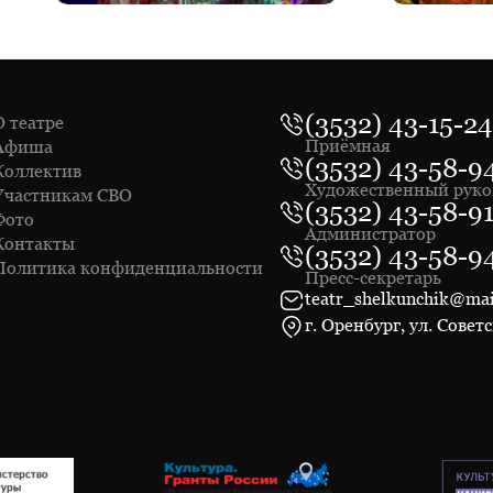
(3532) 43-15-24
О театре
Приёмная
Афиша
(3532) 43-58-9
Коллектив
Художественный руко
Участникам СВО
(3532) 43-58-9
Фото
Администратор
Контакты
(3532) 43-58-9
Политика конфиденциальности
Пресс-секретарь
teatr_shelkunchik@mai
г. Оренбург, ул. Советс