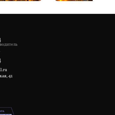
4
водитель
1
4
l.ru
кая, 41