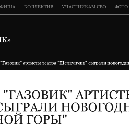
АФИША
КОЛЛЕКТИВ
УЧАСТНИКАМ СВО
ФОТО
ИК»
 "Газовик" артисты театра "Щелкунчик" сыграли новогод
 "ГАЗОВИК" АРТИСТ
СЫГРАЛИ НОВОГО
НОЙ ГОРЫ"