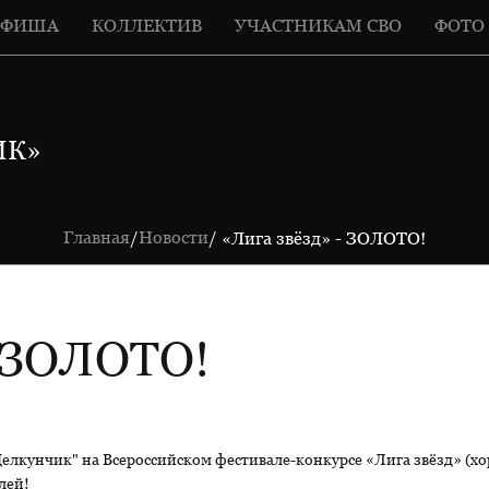
АФИША
КОЛЛЕКТИВ
УЧАСТНИКАМ СВО
ФОТО
ИК»
Главная
Новости
/
/ «Лига звёзд» - ЗОЛОТО!
 ЗОЛОТО!
лкунчик" на Всероссийском фестивале-конкурсе «Лига звёзд» (х
лей!