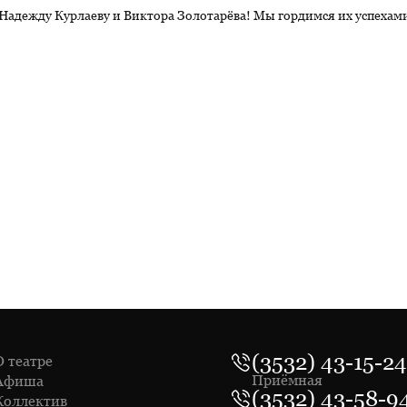
Надежду Курлаеву и Виктора Золотарёва! Мы гордимся их успехам
(3532) 43-15-24
О театре
Приёмная
Афиша
(3532) 43-58-9
Коллектив