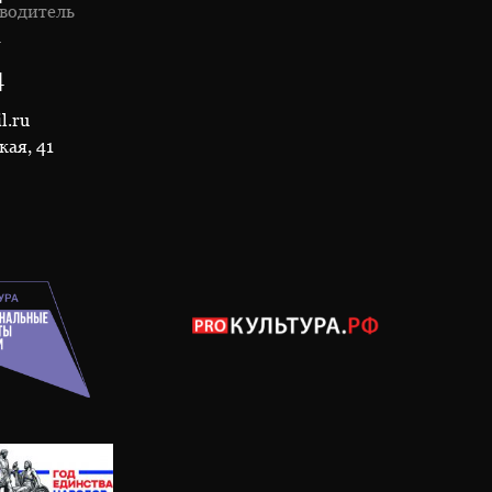
водитель
1
4
l.ru
кая, 41