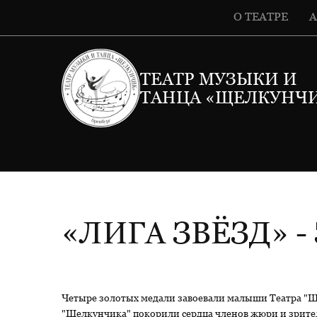
О ТЕАТРЕ
ТЕАТР МУЗЫКИ И
ТАНЦА «ЩЕЛКУНЧ
«ЛИГА ЗВЁЗД» -
Четыре золотых медали завоевали малыши Театра "Ще
"Щелкунчика" покорили сердца членов жюри и зрите