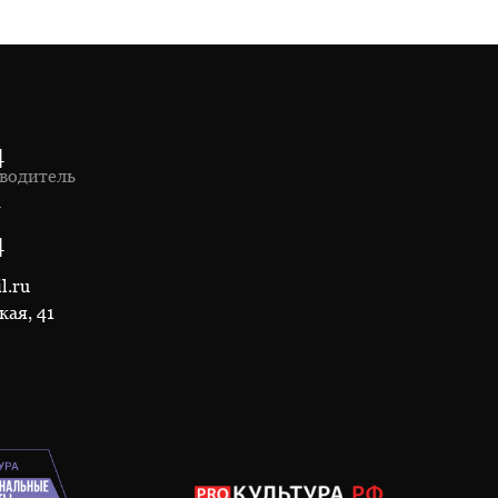
4
водитель
1
4
l.ru
кая, 41