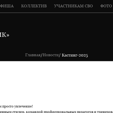
АФИША
КОЛЛЕКТИВ
УЧАСТНИКАМ СВО
ФОТО
ИК»
Главная
Новости
/
/ Кастинг-2025
м просто увлечение!
твенным стилем, командой профессиональных педагогов и тренеро