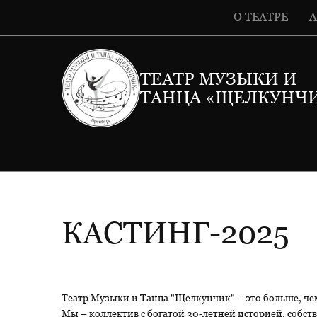
О ТЕАТРЕ
ТЕАТР МУЗЫКИ И
ТАНЦА «ЩЕЛКУНЧ
КАСТИНГ-2025
Театр Музыки и Танца "Щелкунчик" – это больше, че
Мы – коллектив с богатой 30-летней историей, собс