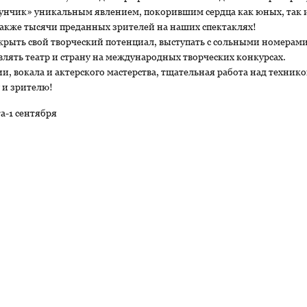
кунчик» уникальным явлением, покорившим сердца как юных, так 
также тысячи преданных зрителей на наших спектаклях!
ыть свой творческий потенциал, выступать с сольными номерами
авлять театр и страну на международных творческих конкурсах.
и, вокала и актерского мастерства, тщательная работа над техни
у и зрителю!
-1 сентября