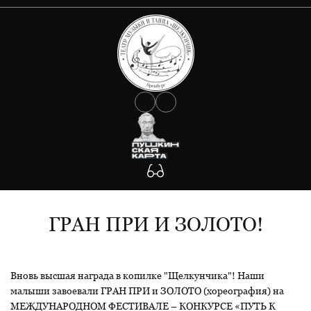
О ТЕАТРЕ
АФИША
Документы
Сведения об учредителе
КОЛЛЕКТИВ
Государственное задание
Антикоррупция
УЧАСТНИКАМ СВО
Противодействие Covid-19
ФОТО
Антитеррористическая защищенность
Будьте внимательны!
КОНТАКТЫ
Участникам СВО
ГРАН ПРИ И ЗОЛОТО!
Вновь высшая награда в копилке "Щелкунчика"! Наши
малыши завоевали ГРАН ПРИ и ЗОЛОТО (хореография) на
МЕЖДУНАРОДНОМ ФЕСТИВАЛЕ – КОНКУРСЕ «ПУТЬ К