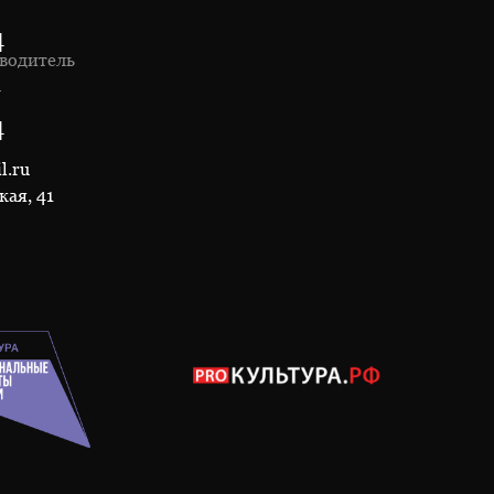
4
водитель
1
4
l.ru
кая, 41