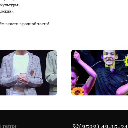
 культуры;
осква).
м в гости в родной театр!
(3532) 43-15-24
О театре