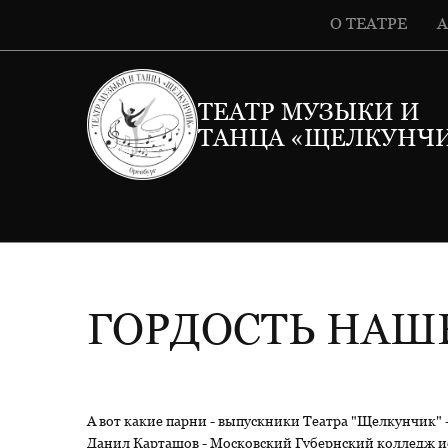
О ТЕАТРЕ
ТЕАТР МУЗЫКИ И
ТАНЦА «ЩЕЛКУНЧ
ГОРДОСТЬ НАШ
А вот какие парни - выпускники Театра "Щелкунчик" 
Данил Карташов - Московский Губернский колледж ис