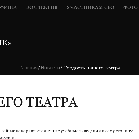
АФИША
КОЛЛЕКТИВ
УЧАСТНИКАМ СВО
ФОТО
ИК»
Главная
Новости
/
/ Гордость нашего театра
ЕГО ТЕАТРА
- сейчас покоряют столичные учебные заведения и саму столицу:
кусств;