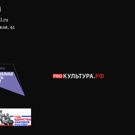
4
l.ru
кая, 41