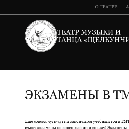
О ТЕАТРЕ
ТЕАТР МУЗЫКИ И
ТАНЦА «ЩЕЛКУНЧ
ЭКЗАМЕНЫ В Т
Ещё совсем чуть-чуть и закончится учебный год в ТМ
сдают экзамены по хореографии и вокалу! Экзамены -