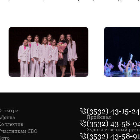
(3532) 43-15-24
О театре
Приёмная
Афиша
(3532) 43-58-9
Коллектив
Художественный руко
Участникам СВО
(3532) 43-58-9
Фото