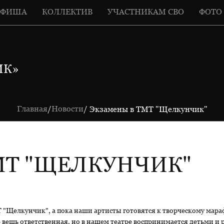
АФИША
КОЛЛЕКТИВ
УЧАСТНИКАМ СВО
ФОТО
ИК»
Главная
Новости
/
/ Экзамены в ТМТ "Щелкунчик"
МТ "ЩЕЛКУНЧИК"
Т "Щелкунчик", а пока наши артисты готовятся к творческому мар
 вещь ответственная, но в нашем театре воспринимается детьми и 