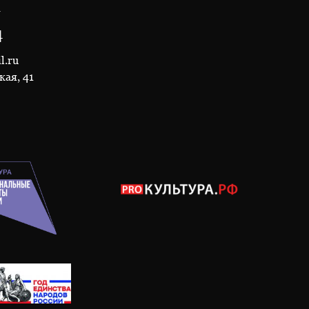
1
4
l.ru
кая, 41