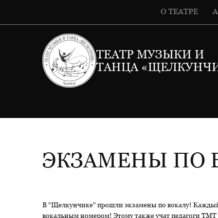
О ТЕАТРЕ
ТЕАТР МУЗЫКИ И
ТАНЦА «ЩЕЛКУНЧ
ЭКЗАМЕНЫ ПО 
В "Щелкунчике" прошли экзамены по вокалу! Каждый в
вокальным номером! Этому также учат педагоги ТМТ "