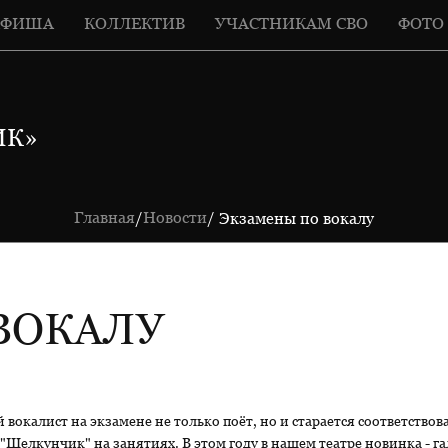
АФИША
КОЛЛЕКТИВ
УЧАСТНИКАМ СВО
ФОТО
ИК»
Главная
Новости
/
/ Экзамены по вокалу
ВОКАЛУ
окалист на экзамене не только поёт, но и старается соответствов
Щелкунчик" на занятиях. В этом году в нашем театре новинка - г