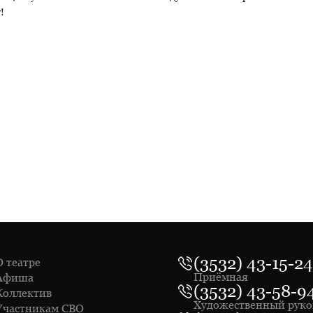
!
(3532) 43-15-24
О театре
Приёмная
Афиша
(3532) 43-58-9
Коллектив
Художественный руко
Участникам СВО