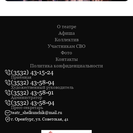
О театре
Афиша
Коллектив
Участникам СВО
Фото
Контакты
Политика конфиденциальности
(3532) 43-15-24
Приёмная
(3532) 43-58-94
Художественный руководитель
(3532) 43-58-91
Администратор
(3532) 43-58-94
Пресс-секретарь
teatr_shelkunchik@mail.ru
г. Оренбург, ул. Советская, 41