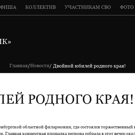
АФИША
КОЛЛЕКТИВ
УЧАСТНИКАМ СВО
ФОТО
ИК»
Главная
Новости
/
/ Двойной юбилей родного края!
ЕЙ РОДНОГО КРАЯ!
енбургской областной филармонии, где состоялся торжественный
и. Главная концертная площадка региона собрала в этот вечер ок