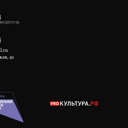
4
водитель
1
4
l.ru
кая, 41