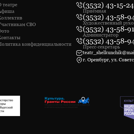
(3532) 43-15-24
О театре
Приёмная
Афиша
(3532) 43-58-9
Коллектив
Художественный руко
Участникам СВО
(3532) 43-58-9
Фото
Администратор
Контакты
(3532) 43-58-9
Политика конфиденциальности
Пресс-секретарь
teatr_shelkunchik@mai
г. Оренбург, ул. Советс