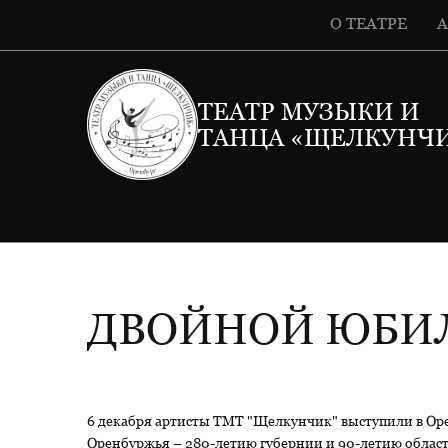
О ТЕАТРЕ
ТЕАТР МУЗЫКИ И
ТАНЦА «ЩЕЛКУНЧ
ДВОЙНОЙ ЮБИЛ
6 декабря артисты ТМТ "Щелкунчик" выступили в Ор
Оренбуржья – 280-летию губернии и 90-летию област