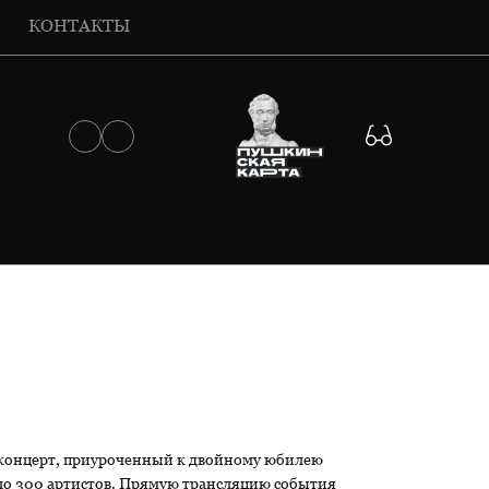
КОНТАКТЫ
 концерт, приуроченный к двойному юбилею
оло 300 артистов. Прямую трансляцию события