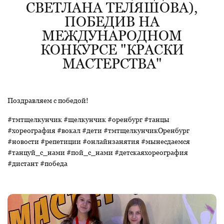
СВЕТЛАНА ТЕЛЯШОВА),
ПОБЕДИВ НА
МЕЖДУНАРОДНОМ
КОНКУРСЕ "КРАСКИ
МАСТЕРСТВА"
Поздравляем с победой!
#тмтщелкунчик #щелкунчик #оренбург #танцы
#хореография #вокал #дети #тмтщелкунчикОренбург
#новости #репетиции #онлайнзанятия #мынесдаемся
#танцуй_с_нами #пой_с_нами #детскаяхореография
#дистант #победа