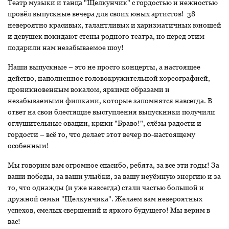
Театр музыки и танца "Щелкунчик" с гордостью и нежностью
провёл выпускные вечера для своих юных артистов! 38
невероятно красивых, талантливых и харизматичных юношей
и девушек покидают стены родного театра, но перед этим
подарили нам незабываемое шоу!
Наши выпускные – это не просто концерты, а настоящее
действо, наполненное головокружительной хореографией,
проникновенным вокалом, яркими образами и
незабываемыми фишками, которые запомнятся навсегда. В
ответ на свои блестящие выступления выпускники получили
оглушительные овации, крики "Браво!", слёзы радости и
гордости – всё то, что делает этот вечер по-настоящему
особенным!
Мы говорим вам огромное спасибо, ребята, за все эти годы! За
ваши победы, за ваши улыбки, за вашу неуёмную энергию и за
то, что однажды (и уже навсегда) стали частью большой и
дружной семьи "Щелкунчика". Желаем вам невероятных
успехов, смелых свершений и яркого будущего! Мы верим в
вас!