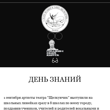
О ТЕАТРЕ
АФИША
Документы
Сведения об учредителе
КОЛЛЕКТИВ
Государственное задание
Антикоррупция
УЧАСТНИКАМ СВО
Противодействие Covid-19
ФОТО
Антитеррористическая защищенность
Будьте внимательны!
КОНТАКТЫ
Участникам СВО
ДЕНЬ ЗНАНИЙ
1 сентября артисты театра "Щелкунчик" выступили на
школьных линейках сразу в 8 школах по всему городу,
поздравив учеников, учителей и родителей вокальными и