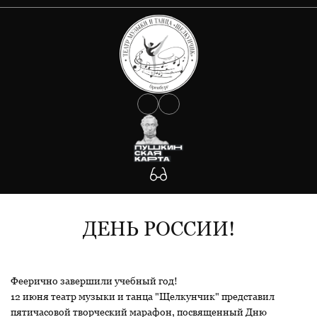
О ТЕАТРЕ
АФИША
Документы
Сведения об учредителе
КОЛЛЕКТИВ
Государственное задание
Антикоррупция
УЧАСТНИКАМ СВО
Противодействие Covid-19
ФОТО
Антитеррористическая защищенность
Будьте внимательны!
КОНТАКТЫ
Участникам СВО
ДЕНЬ РОССИИ!
Феерично завершили учебный год!
12 июня театр музыки и танца "Щелкунчик" представил
пятичасовой творческий марафон, посвященный Дню