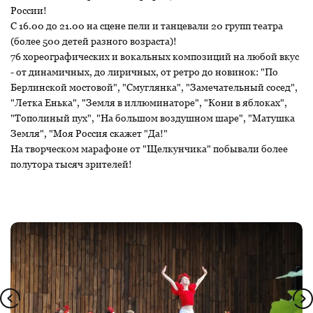
России!
С 16.00 до 21.00 на сцене пели и танцевали 20 групп театра
(более 500 детей разного возраста)!
76 хореографических и вокальных композиций на любой вкус
- от динамичных, до лиричных, от ретро до новинок: "По
Берлинской мостовой", "Смуглянка", "Замечательный сосед",
"Летка Енька", "Земля в иллюминаторе", "Кони в яблоках",
"Тополиный пух", "На большом воздушном шаре", "Матушка
Земля", "Моя Россия скажет "Да!"
На творческом марафоне от "Щелкунчика" побывали более
полутора тысяч зрителей!