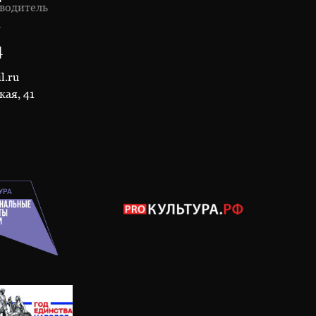
водитель
1
4
l.ru
кая, 41