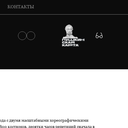
КОНТАКТЫ
орода с двумя масштабными хореографическими
00 костюмов, десятки часов репетиций сначала в