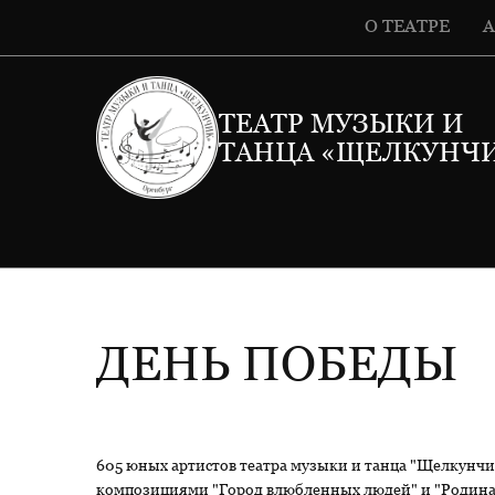
О ТЕАТРЕ
ТЕАТР МУЗЫКИ И
ТАНЦА «ЩЕЛКУНЧ
ДЕНЬ ПОБЕДЫ
605 юных артистов театра музыки и танца "Щелкунчи
композициями "Город влюбленных людей" и "Родина"!