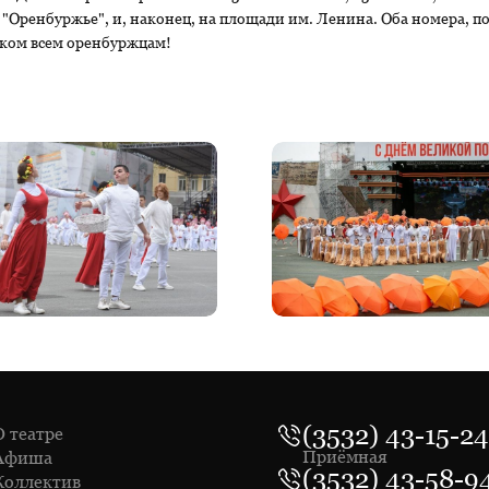
 "Оренбуржье", и, наконец, на площади им. Ленина. Оба номера, 
ком всем оренбуржцам!
(3532) 43-15-24
О театре
Приёмная
Афиша
(3532) 43-58-9
Коллектив