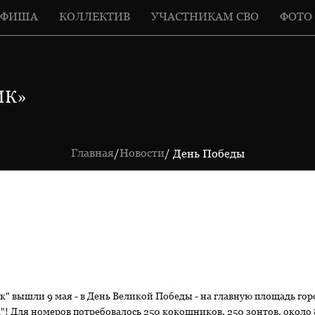
АФИША
КОЛЛЕКТИВ
УЧАСТНИКАМ СВО
ФОТО
ИК»
Главная
Новости
/
/ День Победы
к" вышли 9 мая - в День Великой Победы - на главную площадь г
 Для номеров потребовалось 250 кокошников, 250 зонтов, около 8