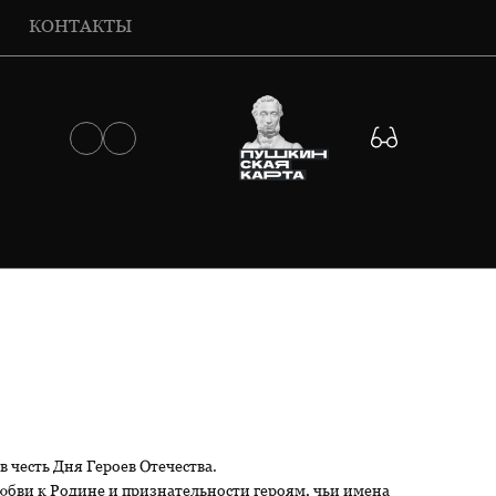
КОНТАКТЫ
честь Дня Героев Отечества.
юбви к Родине и признательности героям, чьи имена