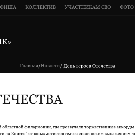
АФИША
КОЛЛЕКТИВ
УЧАСТНИКАМ СВО
ФОТО
ИК»
Главная
Новости
/
/ День героев Отечества
ТЕЧЕСТВА
 областной филармонии, где прозвучали торжественные аккорды в 
и до Енисея" от юных артистов театра стали ярким выражением л