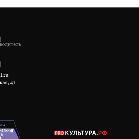
4
водитель
1
4
l.ru
кая, 41