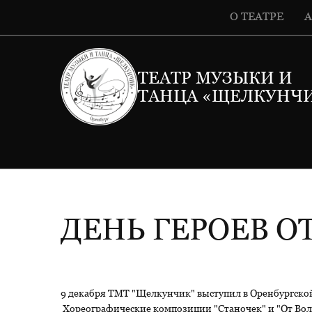
О ТЕАТРЕ
ТЕАТР МУЗЫКИ И
ТАНЦА «ЩЕЛКУНЧ
ДЕНЬ ГЕРОЕВ О
9 декабря ТМТ "Щелкунчик" выступил в Оренбургской
Хореографические композиции "Станочек" и "От Волг