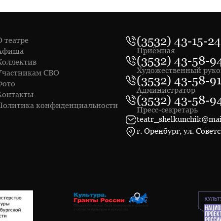
(3532) 43-15-24
О театре
Приёмная
Афиша
(3532) 43-58-9
Коллектив
Художественный руко
Участникам СВО
(3532) 43-58-9
Фото
Администратор
Контакты
(3532) 43-58-9
Политика конфиденциальности
Пресс-секретарь
teatr_shelkunchik@mai
г. Оренбург, ул. Советс