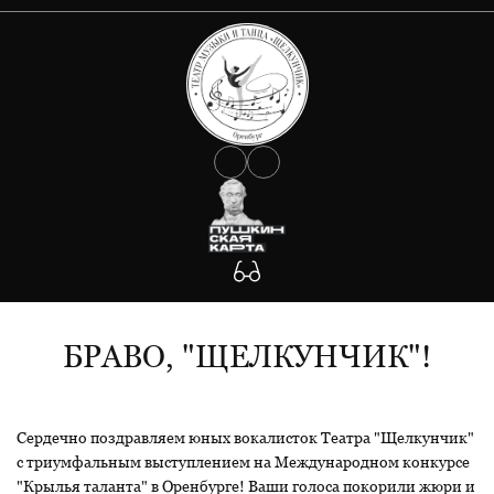
О ТЕАТРЕ
АФИША
Документы
Сведения об учредителе
КОЛЛЕКТИВ
Государственное задание
Антикоррупция
УЧАСТНИКАМ СВО
Противодействие Covid-19
ФОТО
Антитеррористическая защищенность
Будьте внимательны!
КОНТАКТЫ
Участникам СВО
БРАВО, "ЩЕЛКУНЧИК"!
Сердечно поздравляем юных вокалисток Театра "Щелкунчик"
с триумфальным выступлением на Международном конкурсе
"Крылья таланта" в Оренбурге! Ваши голоса покорили жюри и