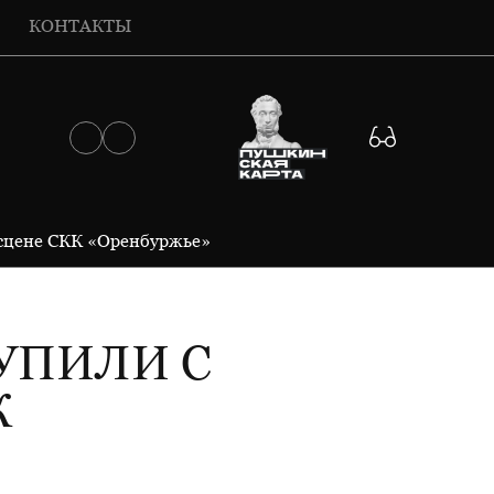
КОНТАКТЫ
 сцене СКК «Оренбуржье»
УПИЛИ С
К