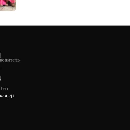
4
водитель
1
4
l.ru
кая, 41