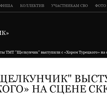
АФИША
КОЛЛЕКТИВ
УЧАСТНИКАМ СВО
ФОТО
ИК»
сты ТМТ "Щелкунчик" выступили с «Хором Турецкого» на
"ЩЕЛКУНЧИК" ВЫСТ
ОГО» НА СЦЕНЕ СК