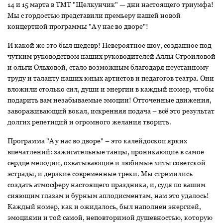
14 и 15 марта в ТМТ "Щелкунчик" — дни настоящего триумфа!
Мы с гордостью представили премьеру нашей новой
концертной программы "А у нас во дворе"!
И какой же это был шедевр! Невероятное шоу, созданное под
чутким руководством наших руководителей Аллы Строиловой
и ольги Ольховой, стало возможным благодаря неустанному
труду и таланту наших юных артистов и педагогов театра. Они
вложили столько сил, души и энергии в каждый номер, чтобы
подарить вам незабываемые эмоции! Отточенные движения,
завораживающий вокал, искренняя подача – всё это результат
долгих репетиций и огромного желания творить.
Программа "А у нас во дворе" – это калейдоскоп ярких
впечатлений: зажигательные танцы, проникающие в самое
сердце мелодии, охватывающие и любимые хиты советской
эстрады, и дерзкие современные треки. Мы стремились
создать атмосферу настоящего праздника, и, судя по вашим
сияющим глазам и бурным аплодисментам, нам это удалось!
Каждый номер, как и ожидалось, был наполнен энергией,
эмоциями и той самой, неповторимой душевностью, которую