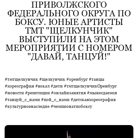
ПРИВОЛЖСКОГО
ФЕДЕРАЛЬНОГО ОКРУГА ПО
БОКСУ. ЮНЫЕ АРТИСТЫ
ТМТ "ЩЕЛКУНЧИК"
ВЫСТУПИЛИ НА ЭТОМ
МЕРОПРИЯТИИ С НОМЕРОМ
"ДАВАЙ, ТАНЦУЙ!"
#тмтщелкунчик #щелкунчик #оренбург #танцы
#хореография #вокал #дети #тмтщелкунчикОренбург
#новости #репетиции #онлайнзанятия #мынесдаемся
#танцуй_с_нами #пой_с_нами #детскаяхореография
#культурноенаследие #чемпионатпобоксу